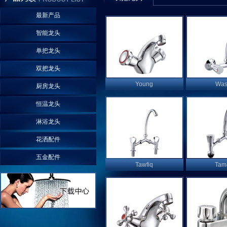
最新产品
智能龙头
单把龙头
双把龙头
Young
Was
厨房龙头
恒温龙头
淋浴龙头
花洒配件
五金配件
Tawfiq
Tam